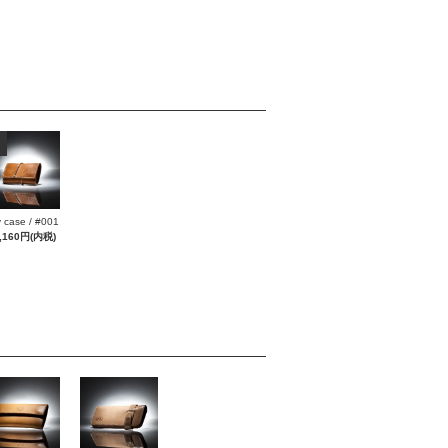
 case / #001
,160円(内税)