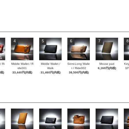
4
5
6
7
8
/ Ri
Middle Wallet / R
Middle Wallet /
Semi-Long Walle
Mouse pad
Key
ide001
Walk
t / Ride002
6,160円(内税)
17
内税)
33,440円(内税)
31,460円(内税)
38,500円(内税)