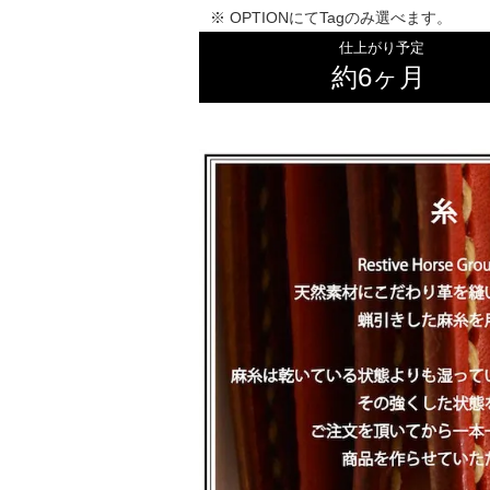
※ OPTIONにてTagのみ選べます。
仕上がり予定
約6ヶ月