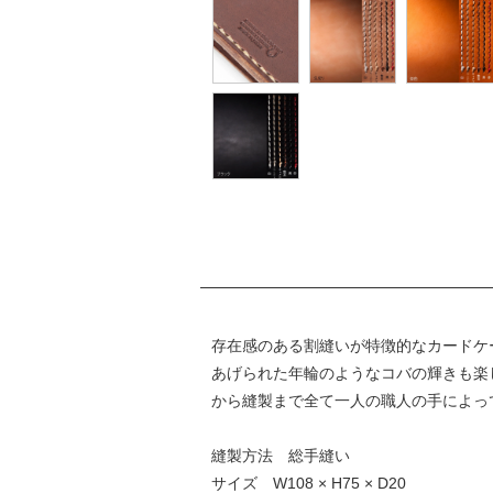
存在感のある割縫いが特徴的なカードケ
あげられた年輪のようなコバの輝きも楽
から縫製まで全て一人の職人の手によっ
縫製方法 総手縫い
サイズ W108 × H75 × D20