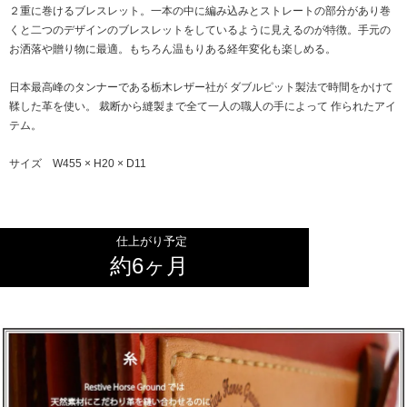
２重に巻けるブレスレット。一本の中に編み込みとストレートの部分があり巻
くと二つのデザインのブレスレットをしているように見えるのが特徴。手元の
お洒落や贈り物に最適。もちろん温もりある経年変化も楽しめる。
日本最高峰のタンナーである栃木レザー社が ダブルピット製法で時間をかけて
鞣した革を使い。 裁断から縫製まで全て一人の職人の手によって 作られたアイ
テム。
サイズ W455 × H20 × D11
仕上がり予定
約6ヶ月