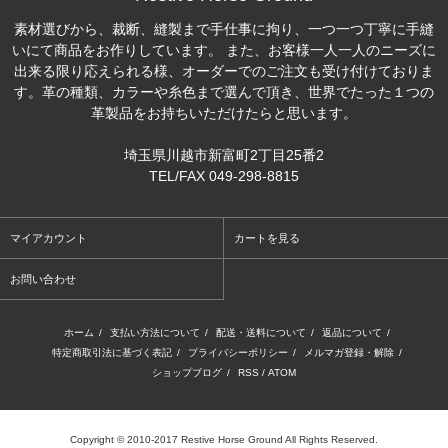
素材選びから、裁断、縫製まで手仕事に拘り、一つ一つ丁寧に手縫
いにて商品をお作りしています。 また、お客様一人一人のニーズに
出来る限り応えられる様、オーダーでのご注文も受け付けておりま
す。革の種類、カラーや糸色まで選んで頂き、世界でたった１つの
革製品をお持ちいただけたらと思います。
埼玉県川越市新富町2丁目25番2
TEL/FAX 049-298-8815
マイアカウント
カートを見る
お問い合わせ
ホーム
/
支払い方法について
/
配送・送料について
/
返品について
/
特定商取引法に基づく表記
/
プライバシーポリシー
/
メルマガ登録・解除
/
ショップブログ
/
RSS
/
ATOM
Copyright © 2010-2017 Restive Horse Ground All Rights Reserved.