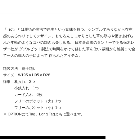
「Trot」とは馬術の歩法で速歩という意味を持つ。シンプルでありながら存在
感のある作りそしてデザイン。もちろんしっかりとした革の厚みや磨きあげら
れた年輪のようなコバの輝きも楽しめる。 日本最高峰のタンナーである栃木レ
ザー社が ダブルピット製法で時間をかけて鞣した革を使い 裁断から縫製まで全
て一人の職人の手によって 作られたアイテム。
縫製方法 総手縫い
サイズ W195 × H95 × D28
詳細 札入れ 2つ
小銭入れ 1つ
カード入れ 6枚
フリーのポケット（大）1つ
フリーのポケット（小）1つ
※ OPTIONにてTag、Long Tagともに選べます。