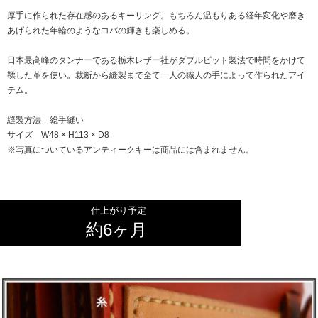
厚手に作られた存在感のあるキーリング。もちろん温もりある経年変化や磨き
あげられた年輪のようなコバの輝きも楽しめる。
日本最高峰のタンナーである栃木レザー社がダブルピット製法で時間をかけて
鞣した革を使い。裁断から縫製まで全て一人の職人の手によって作られたアイ
テム。
縫製方法 総手縫い
サイズ W48 × H113 × D8
※写真についているアンティークキーは商品には含まれません。
仕上がり予定
約6ヶ月