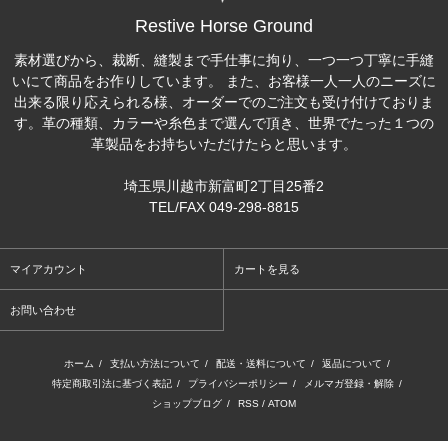
Restive Horse Ground
素材選びから、裁断、縫製まで手仕事に拘り、一つ一つ丁寧に手縫
いにて商品をお作りしています。 また、お客様一人一人のニーズに
出来る限り応えられる様、オーダーでのご注文も受け付けておりま
す。革の種類、カラーや糸色まで選んで頂き、世界でたった１つの
革製品をお持ちいただけたらと思います。
埼玉県川越市新富町2丁目25番2
TEL/FAX 049-298-8815
マイアカウント
カートを見る
お問い合わせ
ホーム
/
支払い方法について
/
配送・送料について
/
返品について
/
特定商取引法に基づく表記
/
プライバシーポリシー
/
メルマガ登録・解除
/
ショップブログ
/
RSS
/
ATOM