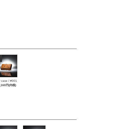
 case / #001
,160円(内税)