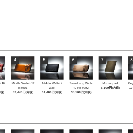
4
5
6
7
8
/ Ri
Middle Wallet / R
Middle Wallet /
Semi-Long Walle
Mouse pad
Key
ide001
Walk
t / Ride002
6,160円(内税)
17
内税)
33,440円(内税)
31,460円(内税)
38,500円(内税)