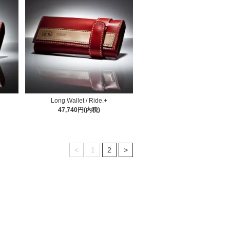
Long Wallet / Ride.+
47,740円(内税)
<
1
2
>