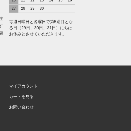
20
21
22
23
24
25
26
27
28
29
30
注
毎週日曜日と各曜日で第5週目とな
す
る日（29日、30日、31日）にちは
額
お休みとさせていただきます。
マイアカウント
カートを見る
お問い合わせ