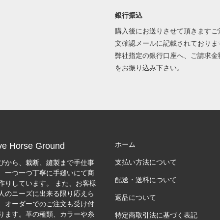
銀行振込
購入後にお送りさせて頂きますご
文確認メールに記載されておりま
弊社指定の銀行口座へ、ご請求金
をお振り込み下さい。
ホーム
ve Horse Ground
支払い方法について
びから、裁断、縫製まで手仕事
、一つ一つ丁寧に手縫いにて商
配送・送料について
作りしています。 また、お客様
人のニーズに出来る限り応えら
返品について
、オーダーでのご注文も受け付
ります。革の種類、カラーや糸
特定商取引法に基づく表記