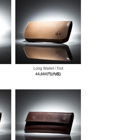
Long Wallet / Trot
44,660円(内税)