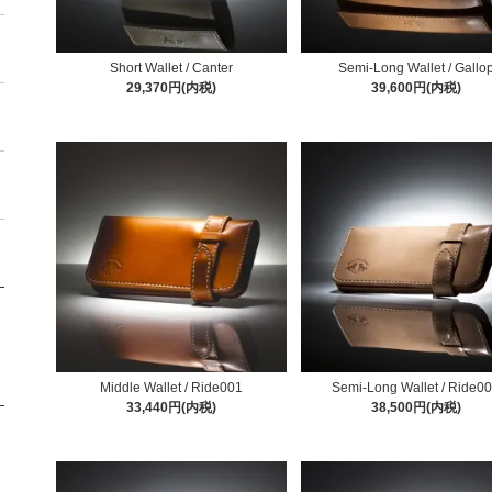
Short Wallet / Canter
Semi-Long Wallet / Gallo
29,370円(内税)
39,600円(内税)
Middle Wallet / Ride001
Semi-Long Wallet / Ride0
33,440円(内税)
38,500円(内税)