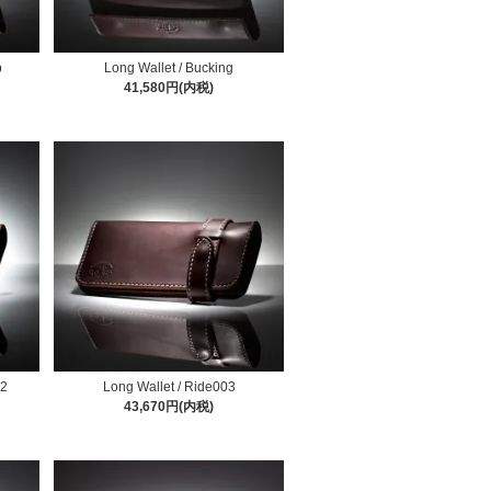
p
Long Wallet / Bucking
41,580円(内税)
02
Long Wallet / Ride003
43,670円(内税)