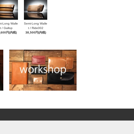
i-Long Walle
Semi-Long Walle
t / Gallop
t / Ride002
,600円(内税)
38,500円(内税)