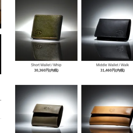
Short Wallet / Whip
Middle Wallet / Walk
30,360円(内税)
31,460円(内税)